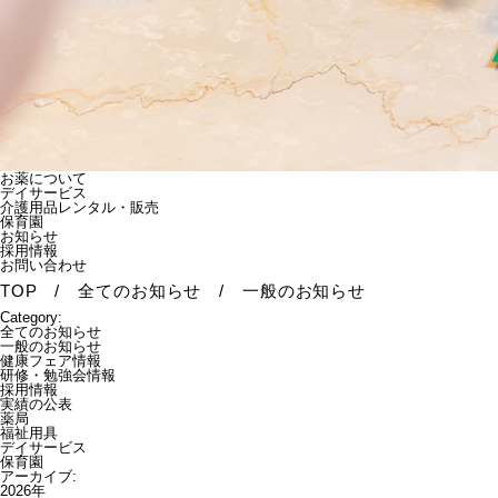
お薬について
デイサービス
介護用品レンタル・販売
保育園
お知らせ
採用情報
お問い合わせ
TOP
/
全てのお知らせ
/
一般のお知らせ
Category:
全てのお知らせ
一般のお知らせ
健康フェア情報
研修・勉強会情報
採用情報
実績の公表
薬局
福祉用具
デイサービス
保育園
アーカイブ:
2026年