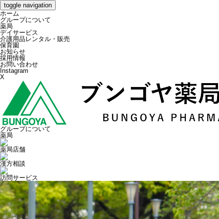
toggle navigation
ホーム
グループについて
薬局
デイサービス
介護用品レンタル・販売
保育園
お知らせ
採用情報
お問い合わせ
Instagram
X
グループについて
薬局
薬局店舗
漢方相談
訪問サービス