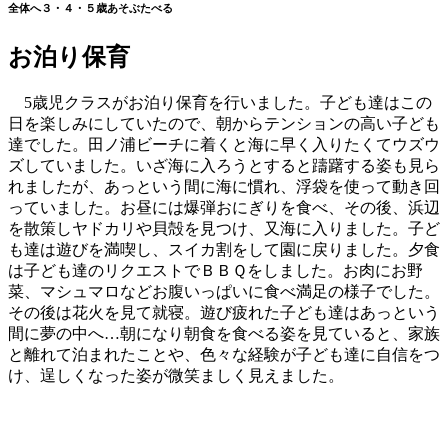
全体へ３・４・５歳あそぶたべる
お泊り保育
5歳児クラスがお泊り保育を行いました。子ども達はこの
日を楽しみにしていたので、朝からテンションの高い子ども
達でした。田ノ浦ビーチに着くと海に早く入りたくてウズウ
ズしていました。いざ海に入ろうとすると躊躇する姿も見ら
れましたが、あっという間に海に慣れ、浮袋を使って動き回
っていました。お昼には爆弾おにぎりを食べ、その後、浜辺
を散策しヤドカリや貝殻を見つけ、又海に入りました。子ど
も達は遊びを満喫し、スイカ割をして園に戻りました。夕食
は子ども達のリクエストでＢＢＱをしました。お肉にお野
菜、マシュマロなどお腹いっぱいに食べ満足の様子でした。
その後は花火を見て就寝。遊び疲れた子ども達はあっという
間に夢の中へ…朝になり朝食を食べる姿を見ていると、家族
と離れて泊まれたことや、色々な経験が子ども達に自信をつ
け、逞しくなった姿が微笑ましく見えました。