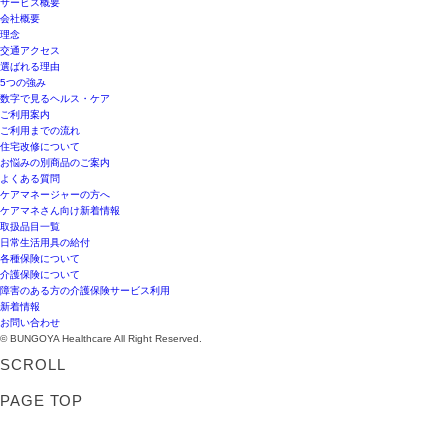
サービス概要
会社概要
理念
交通アクセス
選ばれる理由
5つの強み
数字で見るヘルス・ケア
ご利用案内
ご利用までの流れ
住宅改修について
お悩みの別商品のご案内
よくある質問
ケアマネージャーの方へ
ケアマネさん向け新着情報
取扱品目一覧
日常生活用具の給付
各種保険について
介護保険について
障害のある方の介護保険サービス利用
新着情報
お問い合わせ
© BUNGOYA Healthcare All Right Reserved.
SCROLL
PAGE TOP